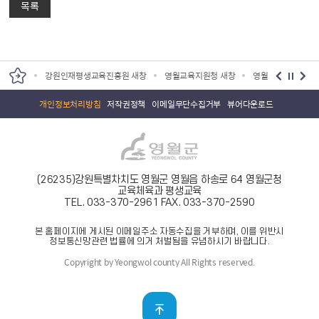
목록
원 새창
강원인재평생교육진흥원 새창
영월교육지원청 새창
영월교육도서관 새
개인정보처리방침
저작권정책
이메일무단수집거부
뷰어다운로드
(26235)강원특별차치도 영월군 영월읍 하송로 64 영월군청
교육체육과 평생교육
TEL. 033-370-2961
FAX. 033-370-2590
본 홈페이지에 게시된 이메일주소 자동수집을 거부하며, 이를 위반시
정보통신망관련 법률에 의거 처벌됨을 유념하시기 바랍니다.
Copyright by Yeongwol county All Rights reserved.