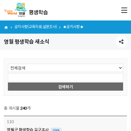
공지사항(교육자료,설문조사)
★공지사항★
영월 평생학습 새소식
공유하기
게시물 검색
검색항목선택
검색어 입력
검색하기
총 게시물
240
개
공지사항 게시판
110
영월군 평생학습 요구조사