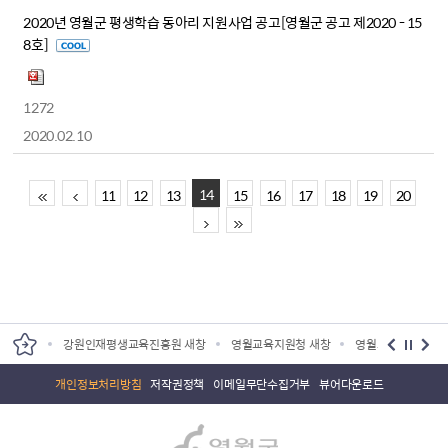
2020년 영월군 평생학습 동아리 지원사업 공고[영월군 공고 제2020 - 15
8호]
1272
2020.02.10
14
11
12
13
15
16
17
18
19
20
원 새창
강원인재평생교육진흥원 새창
영월교육지원청 새창
영월교육도서관 새
개인정보처리방침
저작권정책
이메일무단수집거부
뷰어다운로드