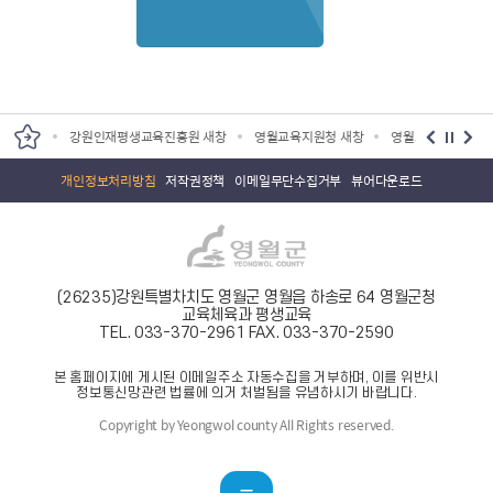
생교육진흥원 새창
영월교육지원청 새창
영월교육도서관 새창
영월박물관 새창
개인정보처리방침
저작권정책
이메일무단수집거부
뷰어다운로드
(26235)강원특별차치도 영월군 영월읍 하송로 64 영월군청
교육체육과 평생교육
TEL. 033-370-2961
FAX. 033-370-2590
본 홈페이지에 게시된 이메일주소 자동수집을 거부하며, 이를 위반시
정보통신망관련 법률에 의거 처벌됨을 유념하시기 바랍니다.
Copyright by Yeongwol county All Rights reserved.