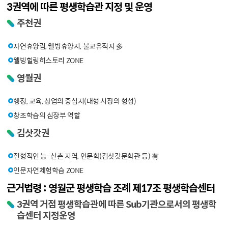
3권역에 따른 평생학습관 지정 및 운영
주천권
자연휴양림, 웰빙휴양지, 불교유적지 多
웰빙힐링히스토리 ZONE
영월권
행정, 교육, 상업의 중심지(대형 시장의 형성)
창조학습의 심장부 역할
김삿갓권
전형적인 능·산촌 지역, 인문학(김삿갓문학관 등) 有
인문자연체험학습 ZONE
근거법령 : 영월군 평생학습 조례 제17조 평생학습센터
3권역 거점 평생학습관에 따른 Sub기관으로서의 평생학
습센터 지정운영