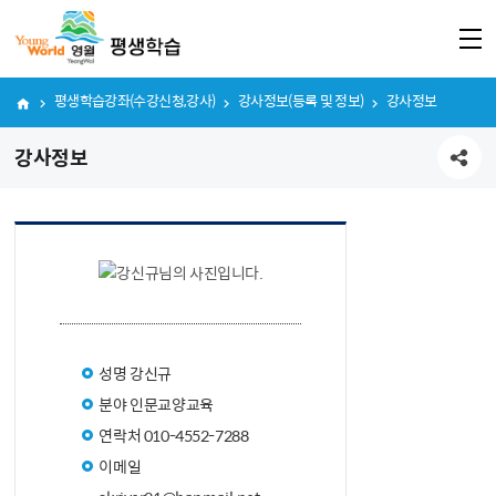
평생학습강좌(수강신청,강사)
강사정보(등록 및 정보)
강사정보
강사정보
공유하기
성명
강신규
분야
인문교양교육
연락처
010-4552-7288
이메일