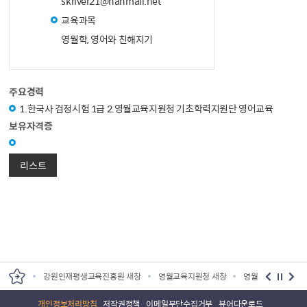
skriver21@hanmail.net
교육과목
영월학, 영어와 친해지기
주요경력
1.한국사 검정시험 1급 2.영월교육지원청 기초학력지원단 영어교육
보유자격증
리스트
원 새창
강원인재평생교육진흥원 새창
영월교육지원청 새창
영월교육도서관 새
개인정보처리방침
저작권정책
이메일무단수집거부
뷰어다운로드