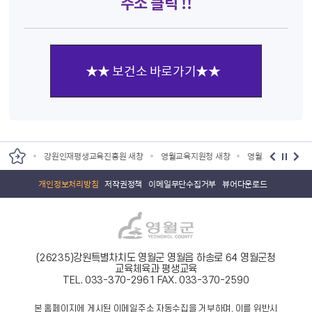
주소 클릭 !!
★★ 보건소 바로가기★★
원 새창
강원인재평생교육진흥원 새창
영월교육지원청 새창
영월교육도서관 새
개인정보처리방침
저작권정책
이메일무단수집거부
뷰어다운로드
(26235)강원특별차치도 영월군 영월읍 하송로 64 영월군청
교육체육과 평생교육
TEL. 033-370-2961
FAX. 033-370-2590
본 홈페이지에 게시된 이메일주소 자동수집을 거부하며, 이를 위반시