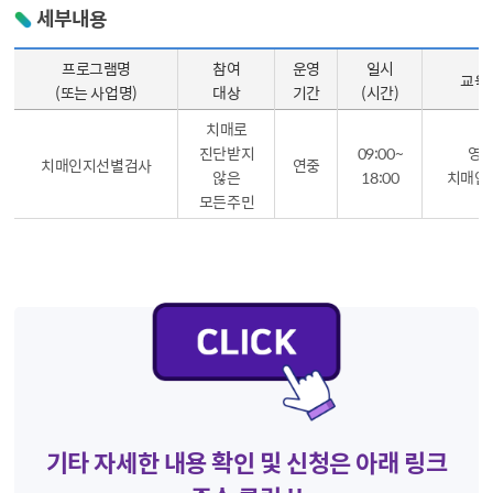
세부내용
프로그램명
참여
운영
일시
교육
(또는 사업명)
대상
기간
(시간)
치매로
진단받지
09:00~
영
치매인지선별검사
연중
않은
18:00
치매안
모든주민
기타 자세한 내용 확인 및 신청은 아래 링크