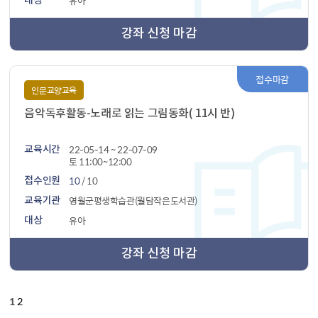
유아
대상
강좌 신청 마감
접수마감
인문교양교육
음악독후활동-노래로 읽는 그림동화( 11시 반)
22-05-14 ~ 22-07-09
교육시간
토 11:00~12:00
10
/ 10
접수인원
영월군평생학습관(월담작은도서관)
교육기관
유아
대상
강좌 신청 마감
1
2