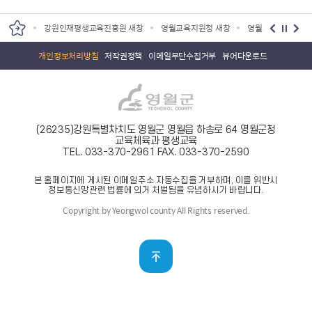
원 새창
강원인재평생교육진흥원 새창
영월교육지원청 새창
영월교육도서관 새
개인정보처리방침
저작권정책
이메일무단수집거부
뷰어다운로드
(26235)강원특별차치도 영월군 영월읍 하송로 64 영월군청
교육체육과 평생교육
TEL. 033-370-2961
FAX. 033-370-2590
본 홈페이지에 게시된 이메일주소 자동수집을 거부하며, 이를 위반시
정보통신망관련 법률에 의거 처벌됨을 유념하시기 바랍니다.
Copyright by Yeongwol county All Rights reserved.
맨위로