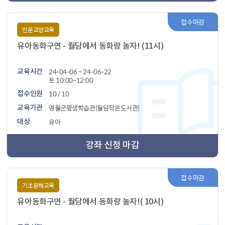
접수마감
인문교양교육
유아동화구연 - 월담에서 동화랑 놀자! (11시)
24-04-06 ~ 24-06-22
교육시간
토 10:00~12:00
10
/ 10
접수인원
영월군평생학습관(월담작은도서관)
교육기관
유아
대상
강좌 신청 마감
접수마감
기초문해교육
유아동화구연 - 월담에서 동화랑 놀자!( 10시)