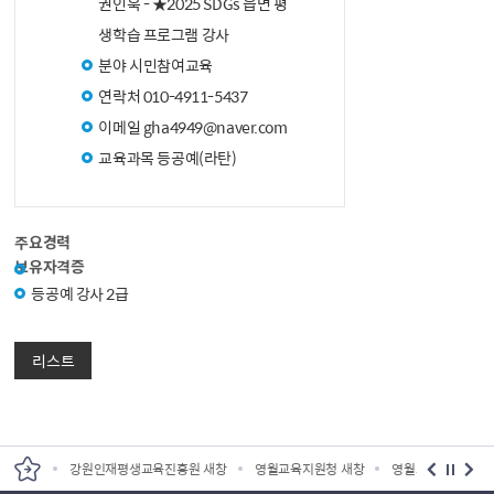
권인욱 - ★2025 SDGs 읍면 평
생학습 프로그램 강사
분야
시민참여교육
연락처
010-4911-5437
이메일
gha4949@naver.com
교육과목
등공예(라탄)
주요경력
보유자격증
등공예 강사 2급
리스트
원 새창
강원인재평생교육진흥원 새창
영월교육지원청 새창
영월교육도서관 새