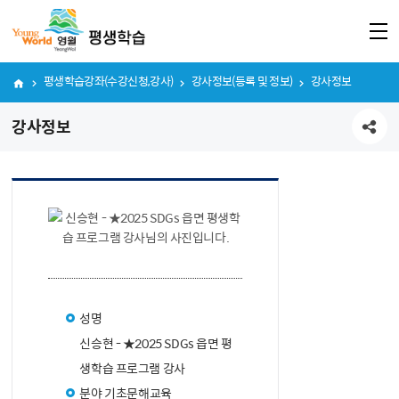
평생학습강좌(수강신청,강사)
강사정보(등록 및 정보)
강사정보
강사정보
공유하기
성명
신승현 - ★2025 SDGs 읍면 평
생학습 프로그램 강사
분야
기초문해교육