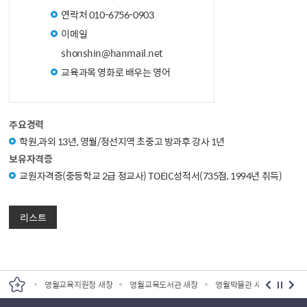
연락처
010-6756-0903
이메일
shonshin@hanmail.net
교육과목
영화로 배우는 영어
주요경력
학원,과외 13년, 영월/정선지역 초중고 방과후 강사 1년
보유자격증
교원자격증(중등학교 2급 정교사) TOEIC성적서(735점, 1994년 취득)
리스트
원 새창
영월교육지원청 새창
영월교육도서관 새창
영월박물관 새창
영월군